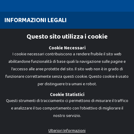
INFORMAZIONI LEGALI
Cookie Policy
Questo sito utilizza i cookie
Privacy Policy
Cookie Necessari
I cookie necessari contribuiscono a rendere fruibile il sito web
abilitandone funzionalità di base quali la navigazione sulle pagine e
l'accesso alle aree protette del sito. Il sito web non è in grado di
funzionare correttamente senza questi cookie. Questo cookie è usato
per distinguere tra umani e robot.
Cookie Statistici
Questi strumenti di tracciamento ci permettono di misurare il traffico
e analizzare il tuo comportamento con l'obiettivo di migliorare il
nostro servizio.
Dadi e Mattoncini è un brand di Giocabene Srl. Ogni riproduzione o utilizzo non
espressamente autorizzato è severamente vietato. Tutti i loghi, marchi,
brand elencati nel presente shop sono di proprietà dei rispettivi titolari.
I prezzi e le promozioni pubblicate potrebbero differire da quanto esposto in
Ulteriori Informazioni