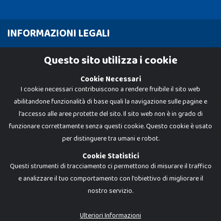
INFORMAZIONI LEGALI
Cookie Policy
Questo sito utilizza i cookie
Privacy Policy
Cookie Necessari
I cookie necessari contribuiscono a rendere fruibile il sito web
abilitandone funzionalità di base quali la navigazione sulle pagine e
l'accesso alle aree protette del sito. Il sito web non è in grado di
funzionare correttamente senza questi cookie. Questo cookie è usato
per distinguere tra umani e robot.
Cookie Statistici
Questi strumenti di tracciamento ci permettono di misurare il traffico
e analizzare il tuo comportamento con l'obiettivo di migliorare il
nostro servizio.
Dadi e Mattoncini è un brand di Giocabene Srl. Ogni riproduzione o utilizzo non
espressamente autorizzato è severamente vietato. Tutti i loghi, marchi,
brand elencati nel presente shop sono di proprietà dei rispettivi titolari.
I prezzi e le promozioni pubblicate potrebbero differire da quanto esposto in
Ulteriori Informazioni