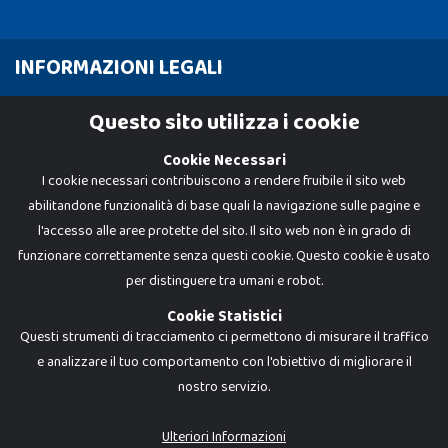
INFORMAZIONI LEGALI
Cookie Policy
Questo sito utilizza i cookie
Privacy Policy
Cookie Necessari
I cookie necessari contribuiscono a rendere fruibile il sito web
abilitandone funzionalità di base quali la navigazione sulle pagine e
l'accesso alle aree protette del sito. Il sito web non è in grado di
funzionare correttamente senza questi cookie. Questo cookie è usato
per distinguere tra umani e robot.
Cookie Statistici
Questi strumenti di tracciamento ci permettono di misurare il traffico
e analizzare il tuo comportamento con l'obiettivo di migliorare il
nostro servizio.
Dadi e Mattoncini è un brand di Giocabene Srl. Ogni riproduzione o utilizzo non
espressamente autorizzato è severamente vietato. Tutti i loghi, marchi,
brand elencati nel presente shop sono di proprietà dei rispettivi titolari.
I prezzi e le promozioni pubblicate potrebbero differire da quanto esposto in
Ulteriori Informazioni