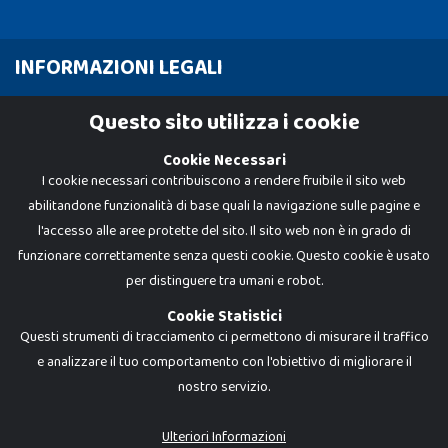
INFORMAZIONI LEGALI
Cookie Policy
Questo sito utilizza i cookie
Privacy Policy
Cookie Necessari
I cookie necessari contribuiscono a rendere fruibile il sito web
abilitandone funzionalità di base quali la navigazione sulle pagine e
l'accesso alle aree protette del sito. Il sito web non è in grado di
funzionare correttamente senza questi cookie. Questo cookie è usato
per distinguere tra umani e robot.
Cookie Statistici
Questi strumenti di tracciamento ci permettono di misurare il traffico
e analizzare il tuo comportamento con l'obiettivo di migliorare il
nostro servizio.
Dadi e Mattoncini è un brand di Giocabene Srl. Ogni riproduzione o utilizzo non
espressamente autorizzato è severamente vietato. Tutti i loghi, marchi,
brand elencati nel presente shop sono di proprietà dei rispettivi titolari.
I prezzi e le promozioni pubblicate potrebbero differire da quanto esposto in
Ulteriori Informazioni