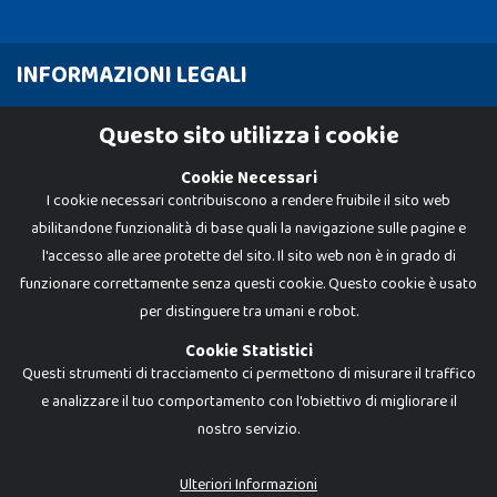
INFORMAZIONI LEGALI
Cookie Policy
Questo sito utilizza i cookie
Privacy Policy
Cookie Necessari
I cookie necessari contribuiscono a rendere fruibile il sito web
abilitandone funzionalità di base quali la navigazione sulle pagine e
l'accesso alle aree protette del sito. Il sito web non è in grado di
funzionare correttamente senza questi cookie. Questo cookie è usato
per distinguere tra umani e robot.
Cookie Statistici
Questi strumenti di tracciamento ci permettono di misurare il traffico
e analizzare il tuo comportamento con l'obiettivo di migliorare il
nostro servizio.
Dadi e Mattoncini è un brand di Giocabene Srl. Ogni riproduzione o utilizzo non
espressamente autorizzato è severamente vietato. Tutti i loghi, marchi,
brand elencati nel presente shop sono di proprietà dei rispettivi titolari.
I prezzi e le promozioni pubblicate potrebbero differire da quanto esposto in
Ulteriori Informazioni