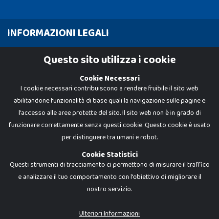
INFORMAZIONI LEGALI
Cookie Policy
Questo sito utilizza i cookie
Privacy Policy
Cookie Necessari
I cookie necessari contribuiscono a rendere fruibile il sito web
abilitandone funzionalità di base quali la navigazione sulle pagine e
l'accesso alle aree protette del sito. Il sito web non è in grado di
funzionare correttamente senza questi cookie. Questo cookie è usato
per distinguere tra umani e robot.
Cookie Statistici
Questi strumenti di tracciamento ci permettono di misurare il traffico
e analizzare il tuo comportamento con l'obiettivo di migliorare il
nostro servizio.
Dadi e Mattoncini è un brand di Giocabene Srl. Ogni riproduzione o utilizzo non
espressamente autorizzato è severamente vietato. Tutti i loghi, marchi,
brand elencati nel presente shop sono di proprietà dei rispettivi titolari.
I prezzi e le promozioni pubblicate potrebbero differire da quanto esposto in
Ulteriori Informazioni