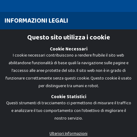
INFORMAZIONI LEGALI
Cookie Policy
Questo sito utilizza i cookie
Privacy Policy
Cookie Necessari
I cookie necessari contribuiscono a rendere fruibile il sito web
abilitandone funzionalità di base quali la navigazione sulle pagine e
l'accesso alle aree protette del sito. Il sito web non è in grado di
funzionare correttamente senza questi cookie. Questo cookie è usato
per distinguere tra umani e robot.
Cookie Statistici
Questi strumenti di tracciamento ci permettono di misurare il traffico
e analizzare il tuo comportamento con l'obiettivo di migliorare il
nostro servizio.
Dadi e Mattoncini è un brand di Giocabene Srl. Ogni riproduzione o utilizzo non
espressamente autorizzato è severamente vietato. Tutti i loghi, marchi,
brand elencati nel presente shop sono di proprietà dei rispettivi titolari.
I prezzi e le promozioni pubblicate potrebbero differire da quanto esposto in
Ulteriori Informazioni