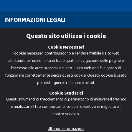
INFORMAZIONI LEGALI
Cookie Policy
Questo sito utilizza i cookie
Privacy Policy
Cookie Necessari
I cookie necessari contribuiscono a rendere fruibile il sito web
abilitandone funzionalità di base quali la navigazione sulle pagine e
l'accesso alle aree protette del sito. Il sito web non è in grado di
funzionare correttamente senza questi cookie. Questo cookie è usato
per distinguere tra umani e robot.
Cookie Statistici
Questi strumenti di tracciamento ci permettono di misurare il traffico
e analizzare il tuo comportamento con l'obiettivo di migliorare il
nostro servizio.
Dadi e Mattoncini è un brand di Giocabene Srl. Ogni riproduzione o utilizzo non
espressamente autorizzato è severamente vietato. Tutti i loghi, marchi,
brand elencati nel presente shop sono di proprietà dei rispettivi titolari.
I prezzi e le promozioni pubblicate potrebbero differire da quanto esposto in
Ulteriori Informazioni