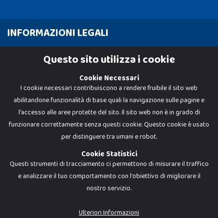
INFORMAZIONI LEGALI
Cookie Policy
Questo sito utilizza i cookie
Privacy Policy
Cookie Necessari
I cookie necessari contribuiscono a rendere fruibile il sito web
abilitandone funzionalità di base quali la navigazione sulle pagine e
l'accesso alle aree protette del sito. Il sito web non è in grado di
funzionare correttamente senza questi cookie. Questo cookie è usato
per distinguere tra umani e robot.
Cookie Statistici
Questi strumenti di tracciamento ci permettono di misurare il traffico
e analizzare il tuo comportamento con l'obiettivo di migliorare il
nostro servizio.
Dadi e Mattoncini è un brand di Giocabene Srl. Ogni riproduzione o utilizzo non
espressamente autorizzato è severamente vietato. Tutti i loghi, marchi,
brand elencati nel presente shop sono di proprietà dei rispettivi titolari.
I prezzi e le promozioni pubblicate potrebbero differire da quanto esposto in
Ulteriori Informazioni