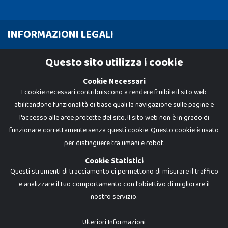
INFORMAZIONI LEGALI
Cookie Policy
Questo sito utilizza i cookie
Privacy Policy
Cookie Necessari
I cookie necessari contribuiscono a rendere fruibile il sito web
abilitandone funzionalità di base quali la navigazione sulle pagine e
l'accesso alle aree protette del sito. Il sito web non è in grado di
funzionare correttamente senza questi cookie. Questo cookie è usato
per distinguere tra umani e robot.
Cookie Statistici
Questi strumenti di tracciamento ci permettono di misurare il traffico
e analizzare il tuo comportamento con l'obiettivo di migliorare il
nostro servizio.
Dadi e Mattoncini è un brand di Giocabene Srl. Ogni riproduzione o utilizzo non
espressamente autorizzato è severamente vietato. Tutti i loghi, marchi,
brand elencati nel presente shop sono di proprietà dei rispettivi titolari.
I prezzi e le promozioni pubblicate potrebbero differire da quanto esposto in
Ulteriori Informazioni