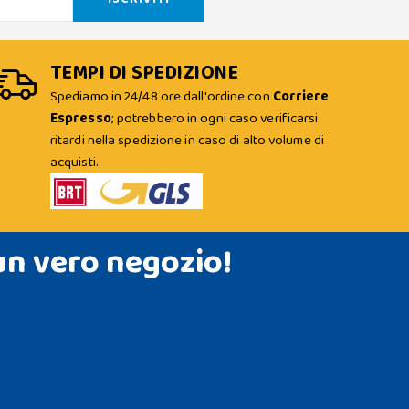
TEMPI DI SPEDIZIONE
Spediamo in 24/48 ore dall'ordine con
Corriere
Espresso
; potrebbero in ogni caso verificarsi
ritardi nella spedizione in caso di alto volume di
acquisti.
un vero negozio!