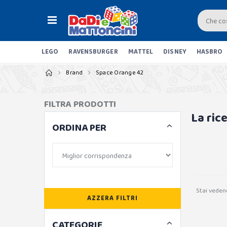
LEGO
RAVENSBURGER
MATTEL
DISNEY
HASBRO
Brand
Space Orange 42
FILTRA PRODOTTI
La ric
ORDINA PER
Stai veden
AZZERA FILTRI
CATEGORIE