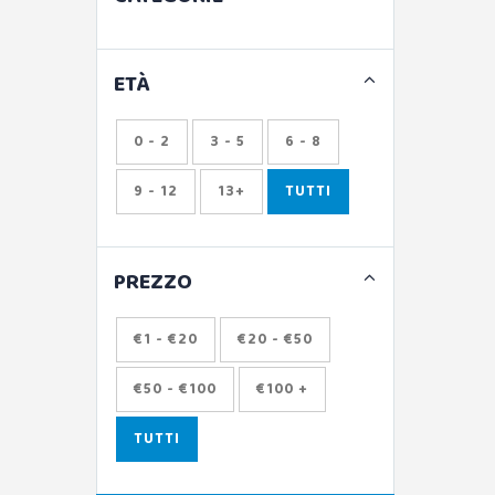
ETÀ
0 - 2
3 - 5
6 - 8
9 - 12
13+
TUTTI
PREZZO
€1 - €20
€20 - €50
€50 - €100
€100 +
TUTTI