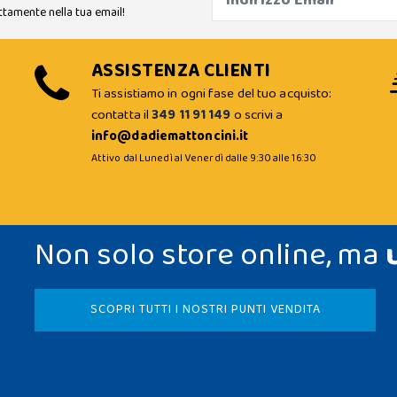
ttamente nella tua email!
ASSISTENZA CLIENTI
Ti assistiamo in ogni fase del tuo acquisto:
contatta il
349 11 91 149
o scrivi a
info@dadiemattoncini.it
Attivo dal Lunedì al Venerdì dalle 9:30 alle 16:30
Non solo store online, ma
SCOPRI TUTTI I NOSTRI PUNTI VENDITA