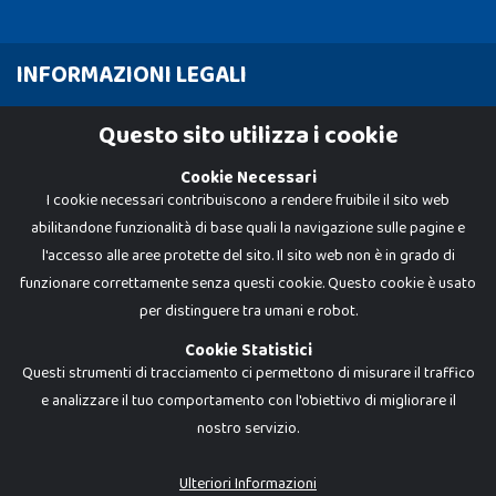
INFORMAZIONI LEGALI
Cookie Policy
Questo sito utilizza i cookie
Privacy Policy
Cookie Necessari
I cookie necessari contribuiscono a rendere fruibile il sito web
abilitandone funzionalità di base quali la navigazione sulle pagine e
l'accesso alle aree protette del sito. Il sito web non è in grado di
funzionare correttamente senza questi cookie. Questo cookie è usato
per distinguere tra umani e robot.
Cookie Statistici
Questi strumenti di tracciamento ci permettono di misurare il traffico
e analizzare il tuo comportamento con l'obiettivo di migliorare il
nostro servizio.
Dadi e Mattoncini è un brand di Giocabene Srl. Ogni riproduzione o utilizzo non
espressamente autorizzato è severamente vietato. Tutti i loghi, marchi,
brand elencati nel presente shop sono di proprietà dei rispettivi titolari.
I prezzi e le promozioni pubblicate potrebbero differire da quanto esposto in
Ulteriori Informazioni