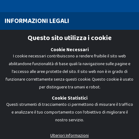
INFORMAZIONI LEGALI
Cookie Policy
Questo sito utilizza i cookie
Privacy Policy
Cookie Necessari
I cookie necessari contribuiscono a rendere fruibile il sito web
abilitandone funzionalità di base quali la navigazione sulle pagine e
l'accesso alle aree protette del sito. Il sito web non è in grado di
funzionare correttamente senza questi cookie. Questo cookie è usato
per distinguere tra umani e robot.
Cookie Statistici
Questi strumenti di tracciamento ci permettono di misurare il traffico
e analizzare il tuo comportamento con l'obiettivo di migliorare il
nostro servizio.
Dadi e Mattoncini è un brand di Giocabene Srl. Ogni riproduzione o utilizzo non
espressamente autorizzato è severamente vietato. Tutti i loghi, marchi,
brand elencati nel presente shop sono di proprietà dei rispettivi titolari.
I prezzi e le promozioni pubblicate potrebbero differire da quanto esposto in
Ulteriori Informazioni