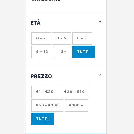
ETÀ
0 - 2
3 - 5
6 - 8
9 - 12
13+
TUTTI
PREZZO
€1 - €20
€20 - €50
€50 - €100
€100 +
TUTTI