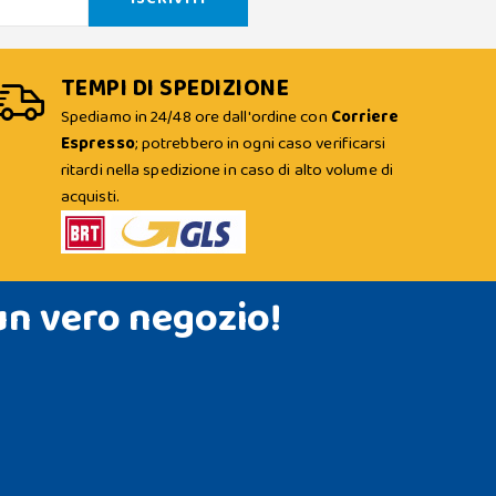
TEMPI DI SPEDIZIONE
Spediamo in 24/48 ore dall'ordine con
Corriere
Espresso
; potrebbero in ogni caso verificarsi
ritardi nella spedizione in caso di alto volume di
acquisti.
un vero negozio!