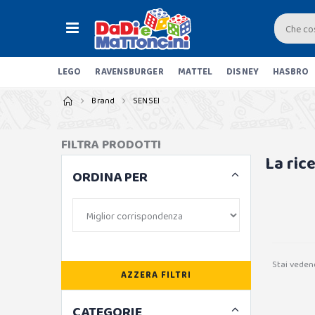
LEGO
RAVENSBURGER
MATTEL
DISNEY
HASBRO
Brand
SENSEI
FILTRA PRODOTTI
La ric
ORDINA PER
Stai veden
AZZERA FILTRI
CATEGORIE