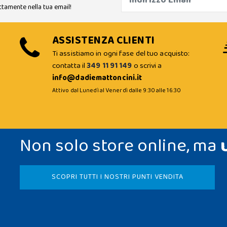
ttamente nella tua email!
ASSISTENZA CLIENTI
Ti assistiamo in ogni fase del tuo acquisto:
contatta il
349 11 91 149
o scrivi a
info@dadiemattoncini.it
Attivo dal Lunedì al Venerdì dalle 9:30 alle 16:30
Non solo store online, ma
SCOPRI TUTTI I NOSTRI PUNTI VENDITA