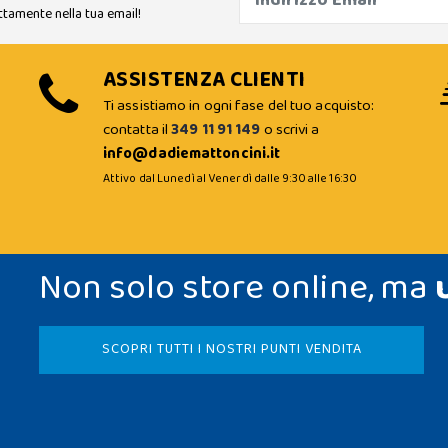
ttamente nella tua email!
ASSISTENZA CLIENTI
Ti assistiamo in ogni fase del tuo acquisto:
contatta il
349 11 91 149
o scrivi a
info@dadiemattoncini.it
Attivo dal Lunedì al Venerdì dalle 9:30 alle 16:30
Non solo store online, ma
SCOPRI TUTTI I NOSTRI PUNTI VENDITA