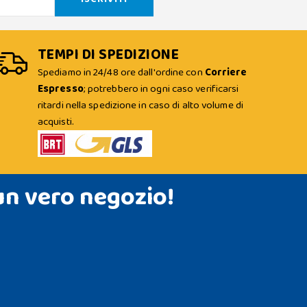
TEMPI DI SPEDIZIONE
Spediamo in 24/48 ore dall'ordine con
Corriere
Espresso
; potrebbero in ogni caso verificarsi
ritardi nella spedizione in caso di alto volume di
acquisti.
un vero negozio!