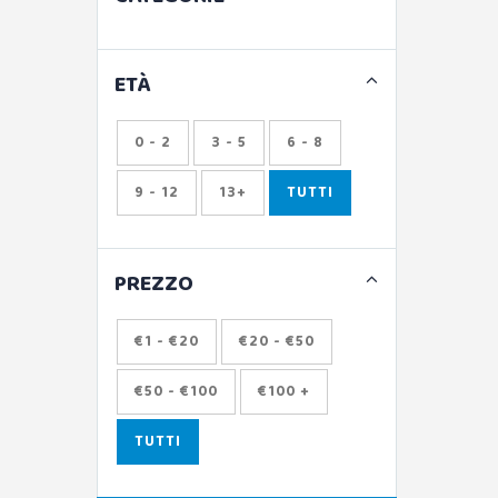
ETÀ
0 - 2
3 - 5
6 - 8
9 - 12
13+
TUTTI
PREZZO
€1 - €20
€20 - €50
€50 - €100
€100 +
TUTTI