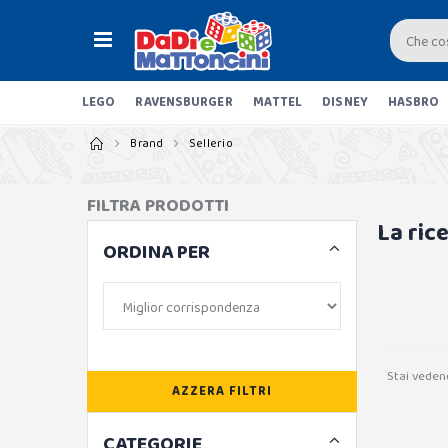
LEGO
RAVENSBURGER
MATTEL
DISNEY
HASBRO
Brand
Sellerio
FILTRA PRODOTTI
La ric
ORDINA PER
Stai veden
AZZERA FILTRI
CATEGORIE