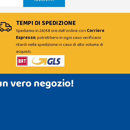
TEMPI DI SPEDIZIONE
Spediamo in 24/48 ore dall'ordine con
Corriere
Espresso
; potrebbero in ogni caso verificarsi
ritardi nella spedizione in caso di alto volume di
acquisti.
un vero negozio!