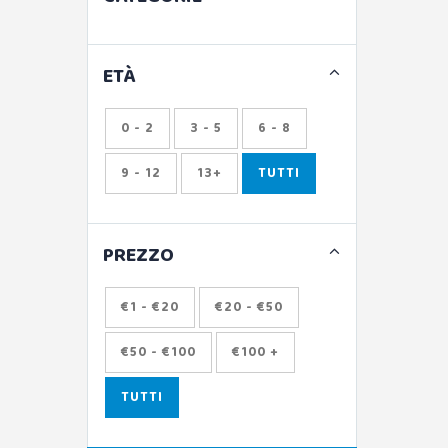
ETÀ
0 - 2
3 - 5
6 - 8
9 - 12
13+
TUTTI
PREZZO
€1 - €20
€20 - €50
€50 - €100
€100 +
TUTTI