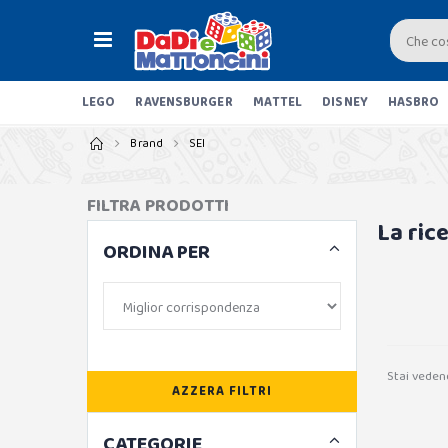
LEGO
RAVENSBURGER
MATTEL
DISNEY
HASBRO
Brand
SEI
FILTRA PRODOTTI
La ric
ORDINA PER
Stai veden
AZZERA FILTRI
CATEGORIE