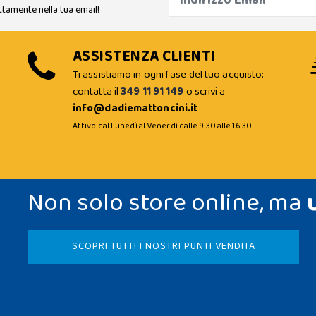
ttamente nella tua email!
ASSISTENZA CLIENTI
Ti assistiamo in ogni fase del tuo acquisto:
contatta il
349 11 91 149
o scrivi a
info@dadiemattoncini.it
Attivo dal Lunedì al Venerdì dalle 9:30 alle 16:30
Non solo store online, ma
SCOPRI TUTTI I NOSTRI PUNTI VENDITA