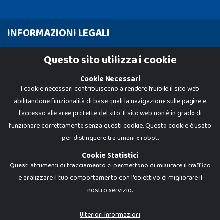
INFORMAZIONI LEGALI
Cookie Policy
Questo sito utilizza i cookie
Privacy Policy
Cookie Necessari
I cookie necessari contribuiscono a rendere fruibile il sito web
abilitandone funzionalità di base quali la navigazione sulle pagine e
l'accesso alle aree protette del sito. Il sito web non è in grado di
funzionare correttamente senza questi cookie. Questo cookie è usato
per distinguere tra umani e robot.
Cookie Statistici
Questi strumenti di tracciamento ci permettono di misurare il traffico
e analizzare il tuo comportamento con l'obiettivo di migliorare il
nostro servizio.
Dadi e Mattoncini è un brand di Giocabene Srl. Ogni riproduzione o utilizzo non
espressamente autorizzato è severamente vietato. Tutti i loghi, marchi,
brand elencati nel presente shop sono di proprietà dei rispettivi titolari.
I prezzi e le promozioni pubblicate potrebbero differire da quanto esposto in
Ulteriori Informazioni