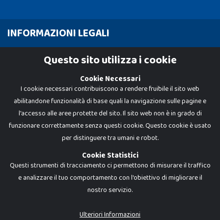
INFORMAZIONI LEGALI
Cookie Policy
Questo sito utilizza i cookie
Privacy Policy
Cookie Necessari
I cookie necessari contribuiscono a rendere fruibile il sito web
abilitandone funzionalità di base quali la navigazione sulle pagine e
l'accesso alle aree protette del sito. Il sito web non è in grado di
funzionare correttamente senza questi cookie. Questo cookie è usato
per distinguere tra umani e robot.
Cookie Statistici
Questi strumenti di tracciamento ci permettono di misurare il traffico
e analizzare il tuo comportamento con l'obiettivo di migliorare il
nostro servizio.
Dadi e Mattoncini è un brand di Giocabene Srl. Ogni riproduzione o utilizzo non
espressamente autorizzato è severamente vietato. Tutti i loghi, marchi,
brand elencati nel presente shop sono di proprietà dei rispettivi titolari.
I prezzi e le promozioni pubblicate potrebbero differire da quanto esposto in
Ulteriori Informazioni