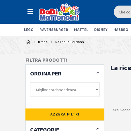
LEGO
RAVENSBURGER
MATTEL
DISNEY
HASBRO
Brand
Rosebud Editions
FILTRA PRODOTTI
La ric
ORDINA PER
Stai veden
AZZERA FILTRI
CATEGORIE