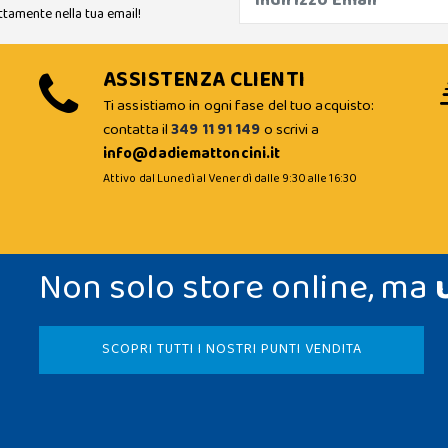
ttamente nella tua email!
ASSISTENZA CLIENTI
Ti assistiamo in ogni fase del tuo acquisto:
contatta il
349 11 91 149
o scrivi a
info@dadiemattoncini.it
Attivo dal Lunedì al Venerdì dalle 9:30 alle 16:30
Non solo store online, ma
SCOPRI TUTTI I NOSTRI PUNTI VENDITA