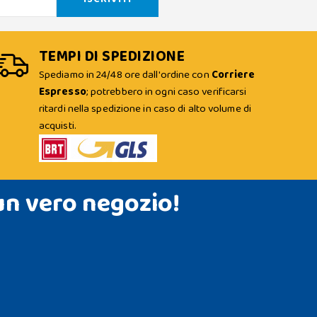
TEMPI DI SPEDIZIONE
Spediamo in 24/48 ore dall'ordine con
Corriere
Espresso
; potrebbero in ogni caso verificarsi
ritardi nella spedizione in caso di alto volume di
acquisti.
un vero negozio!