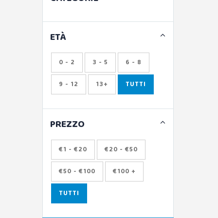
ETÀ
0 - 2
3 - 5
6 - 8
9 - 12
13+
TUTTI
PREZZO
€1 - €20
€20 - €50
€50 - €100
€100 +
TUTTI