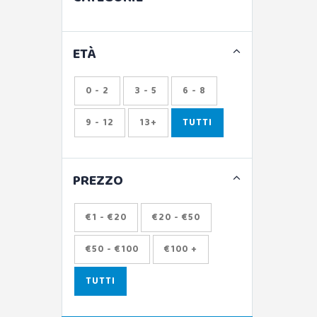
ETÀ
0 - 2
3 - 5
6 - 8
9 - 12
13+
TUTTI
PREZZO
€1 - €20
€20 - €50
€50 - €100
€100 +
TUTTI