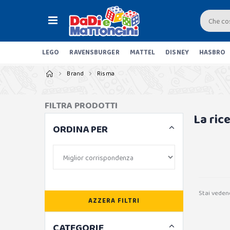
LEGO
RAVENSBURGER
MATTEL
DISNEY
HASBRO
Brand
Risma
FILTRA PRODOTTI
La ric
ORDINA PER
Stai veden
AZZERA FILTRI
CATEGORIE