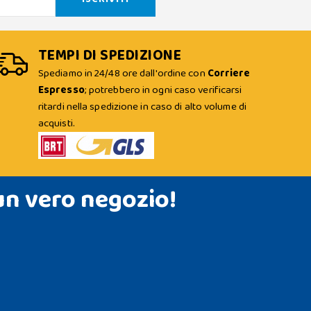
TEMPI DI SPEDIZIONE
Spediamo in 24/48 ore dall'ordine con
Corriere
Espresso
; potrebbero in ogni caso verificarsi
ritardi nella spedizione in caso di alto volume di
acquisti.
un vero negozio!