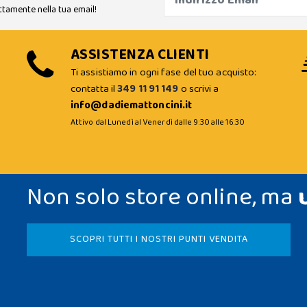
ttamente nella tua email!
ASSISTENZA CLIENTI
Ti assistiamo in ogni fase del tuo acquisto:
contatta il
349 11 91 149
o scrivi a
info@dadiemattoncini.it
Attivo dal Lunedì al Venerdì dalle 9:30 alle 16:30
Non solo store online, ma
SCOPRI TUTTI I NOSTRI PUNTI VENDITA