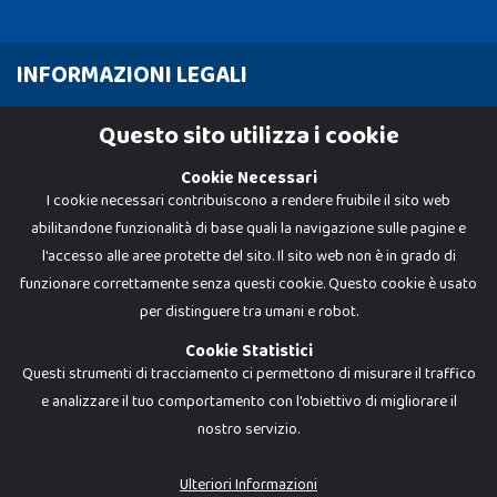
INFORMAZIONI LEGALI
Cookie Policy
Questo sito utilizza i cookie
Privacy Policy
Cookie Necessari
I cookie necessari contribuiscono a rendere fruibile il sito web
abilitandone funzionalità di base quali la navigazione sulle pagine e
l'accesso alle aree protette del sito. Il sito web non è in grado di
funzionare correttamente senza questi cookie. Questo cookie è usato
per distinguere tra umani e robot.
Cookie Statistici
Questi strumenti di tracciamento ci permettono di misurare il traffico
e analizzare il tuo comportamento con l'obiettivo di migliorare il
nostro servizio.
Dadi e Mattoncini è un brand di Giocabene Srl. Ogni riproduzione o utilizzo non
espressamente autorizzato è severamente vietato. Tutti i loghi, marchi,
brand elencati nel presente shop sono di proprietà dei rispettivi titolari.
I prezzi e le promozioni pubblicate potrebbero differire da quanto esposto in
Ulteriori Informazioni