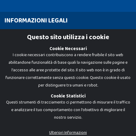
INFORMAZIONI LEGALI
Cookie Policy
Questo sito utilizza i cookie
Privacy Policy
Cookie Necessari
I cookie necessari contribuiscono a rendere fruibile il sito web
abilitandone funzionalità di base quali la navigazione sulle pagine e
l'accesso alle aree protette del sito. Il sito web non è in grado di
funzionare correttamente senza questi cookie. Questo cookie è usato
per distinguere tra umani e robot.
Cookie Statistici
Questi strumenti di tracciamento ci permettono di misurare il traffico
e analizzare il tuo comportamento con l'obiettivo di migliorare il
nostro servizio.
Dadi e Mattoncini è un brand di Giocabene Srl. Ogni riproduzione o utilizzo non
espressamente autorizzato è severamente vietato. Tutti i loghi, marchi,
brand elencati nel presente shop sono di proprietà dei rispettivi titolari.
I prezzi e le promozioni pubblicate potrebbero differire da quanto esposto in
Ulteriori Informazioni