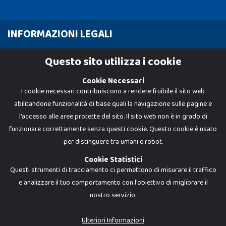
INFORMAZIONI LEGALI
Cookie Policy
Questo sito utilizza i cookie
Privacy Policy
Cookie Necessari
I cookie necessari contribuiscono a rendere fruibile il sito web
abilitandone funzionalità di base quali la navigazione sulle pagine e
l'accesso alle aree protette del sito. Il sito web non è in grado di
funzionare correttamente senza questi cookie. Questo cookie è usato
per distinguere tra umani e robot.
Cookie Statistici
Questi strumenti di tracciamento ci permettono di misurare il traffico
e analizzare il tuo comportamento con l'obiettivo di migliorare il
nostro servizio.
Dadi e Mattoncini è un brand di Giocabene Srl. Ogni riproduzione o utilizzo non
espressamente autorizzato è severamente vietato. Tutti i loghi, marchi,
brand elencati nel presente shop sono di proprietà dei rispettivi titolari.
I prezzi e le promozioni pubblicate potrebbero differire da quanto esposto in
Ulteriori Informazioni