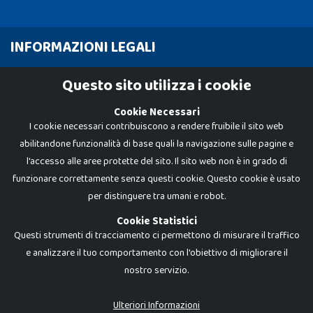
INFORMAZIONI LEGALI
Cookie Policy
Questo sito utilizza i cookie
Privacy Policy
Cookie Necessari
I cookie necessari contribuiscono a rendere fruibile il sito web
abilitandone funzionalità di base quali la navigazione sulle pagine e
l'accesso alle aree protette del sito. Il sito web non è in grado di
funzionare correttamente senza questi cookie. Questo cookie è usato
per distinguere tra umani e robot.
Cookie Statistici
Questi strumenti di tracciamento ci permettono di misurare il traffico
e analizzare il tuo comportamento con l'obiettivo di migliorare il
nostro servizio.
Dadi e Mattoncini è un brand di Giocabene Srl. Ogni riproduzione o utilizzo non
espressamente autorizzato è severamente vietato. Tutti i loghi, marchi,
brand elencati nel presente shop sono di proprietà dei rispettivi titolari.
I prezzi e le promozioni pubblicate potrebbero differire da quanto esposto in
Ulteriori Informazioni