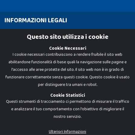
INFORMAZIONI LEGALI
Cookie Policy
Questo sito utilizza i cookie
Privacy Policy
Cookie Necessari
I cookie necessari contribuiscono a rendere fruibile il sito web
abilitandone funzionalità di base quali la navigazione sulle pagine e
l'accesso alle aree protette del sito. Il sito web non è in grado di
funzionare correttamente senza questi cookie. Questo cookie è usato
per distinguere tra umani e robot.
Cookie Statistici
Questi strumenti di tracciamento ci permettono di misurare il traffico
e analizzare il tuo comportamento con l'obiettivo di migliorare il
nostro servizio.
Dadi e Mattoncini è un brand di Giocabene Srl. Ogni riproduzione o utilizzo non
espressamente autorizzato è severamente vietato. Tutti i loghi, marchi,
brand elencati nel presente shop sono di proprietà dei rispettivi titolari.
I prezzi e le promozioni pubblicate potrebbero differire da quanto esposto in
Ulteriori Informazioni