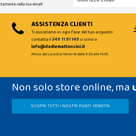
ttamente nella tua email!
ASSISTENZA CLIENTI
Ti assistiamo in ogni fase del tuo acquisto:
contatta il
349 11 91 149
o scrivi a
info@dadiemattoncini.it
Attivo dal Lunedì al Venerdì dalle 9:30 alle 16:30
Non solo store online, ma
SCOPRI TUTTI I NOSTRI PUNTI VENDITA