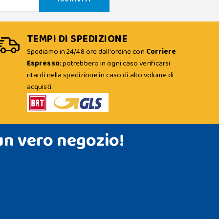
TEMPI DI SPEDIZIONE
Spediamo in 24/48 ore dall'ordine con
Corriere
Espresso
; potrebbero in ogni caso verificarsi
ritardi nella spedizione in caso di alto volume di
acquisti.
un vero negozio!