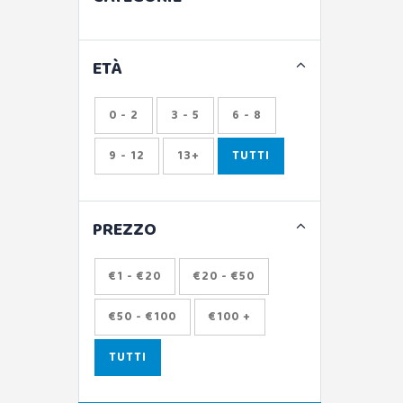
ETÀ
0 - 2
3 - 5
6 - 8
9 - 12
13+
TUTTI
PREZZO
€1 - €20
€20 - €50
€50 - €100
€100 +
TUTTI