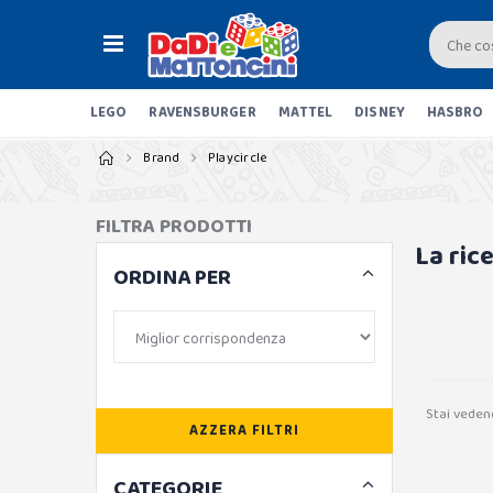
LEGO
RAVENSBURGER
MATTEL
DISNEY
HASBRO
Brand
Playcircle
FILTRA PRODOTTI
La ric
ORDINA PER
Stai veden
AZZERA FILTRI
CATEGORIE