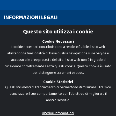
INFORMAZIONI LEGALI
Cookie Policy
Questo sito utilizza i cookie
Privacy Policy
Cookie Necessari
I cookie necessari contribuiscono a rendere fruibile il sito web
abilitandone funzionalità di base quali la navigazione sulle pagine e
l'accesso alle aree protette del sito. Il sito web non è in grado di
funzionare correttamente senza questi cookie. Questo cookie è usato
per distinguere tra umani e robot.
Cookie Statistici
Questi strumenti di tracciamento ci permettono di misurare il traffico
e analizzare il tuo comportamento con l'obiettivo di migliorare il
nostro servizio.
Dadi e Mattoncini è un brand di Giocabene Srl. Ogni riproduzione o utilizzo non
espressamente autorizzato è severamente vietato. Tutti i loghi, marchi,
brand elencati nel presente shop sono di proprietà dei rispettivi titolari.
I prezzi e le promozioni pubblicate potrebbero differire da quanto esposto in
Ulteriori Informazioni