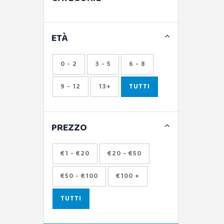
ETÀ
0 - 2
3 - 5
6 - 8
9 - 12
13+
TUTTI
PREZZO
€1 - €20
€20 - €50
€50 - €100
€100 +
TUTTI