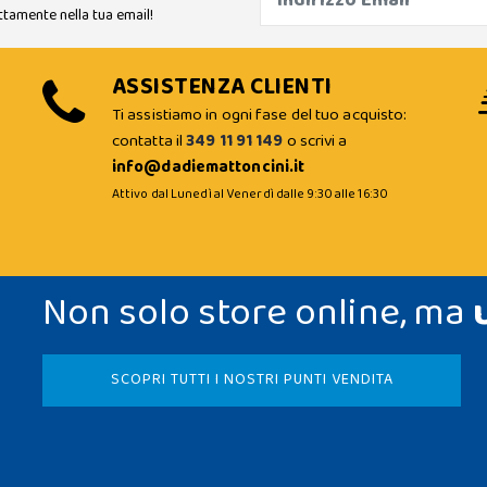
ttamente nella tua email!
ASSISTENZA CLIENTI
Ti assistiamo in ogni fase del tuo acquisto:
contatta il
349 11 91 149
o scrivi a
info@dadiemattoncini.it
Attivo dal Lunedì al Venerdì dalle 9:30 alle 16:30
Non solo store online, ma
SCOPRI TUTTI I NOSTRI PUNTI VENDITA