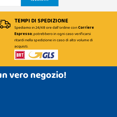
TEMPI DI SPEDIZIONE
Spediamo in 24/48 ore dall'ordine con
Corriere
Espresso
; potrebbero in ogni caso verificarsi
ritardi nella spedizione in caso di alto volume di
acquisti.
un vero negozio!