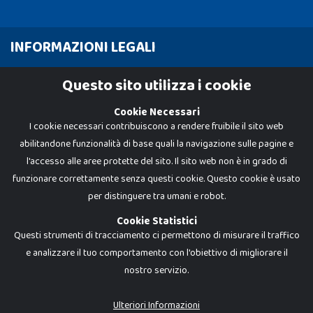
INFORMAZIONI LEGALI
Cookie Policy
Questo sito utilizza i cookie
Privacy Policy
Cookie Necessari
I cookie necessari contribuiscono a rendere fruibile il sito web
abilitandone funzionalità di base quali la navigazione sulle pagine e
l'accesso alle aree protette del sito. Il sito web non è in grado di
funzionare correttamente senza questi cookie. Questo cookie è usato
per distinguere tra umani e robot.
Cookie Statistici
Questi strumenti di tracciamento ci permettono di misurare il traffico
e analizzare il tuo comportamento con l'obiettivo di migliorare il
nostro servizio.
Dadi e Mattoncini è un brand di Giocabene Srl. Ogni riproduzione o utilizzo non
espressamente autorizzato è severamente vietato. Tutti i loghi, marchi,
brand elencati nel presente shop sono di proprietà dei rispettivi titolari.
I prezzi e le promozioni pubblicate potrebbero differire da quanto esposto in
Ulteriori Informazioni