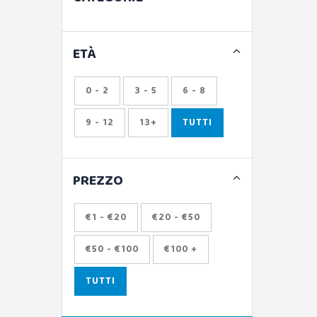
ETÀ
0 - 2
3 - 5
6 - 8
9 - 12
13+
TUTTI
PREZZO
€1 - €20
€20 - €50
€50 - €100
€100 +
TUTTI