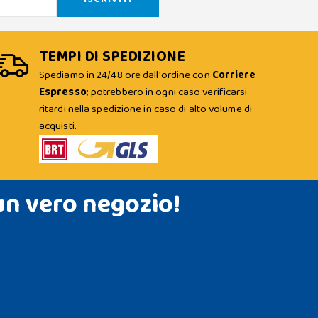
TEMPI DI SPEDIZIONE
Spediamo in 24/48 ore dall'ordine con
Corriere
Espresso
; potrebbero in ogni caso verificarsi
ritardi nella spedizione in caso di alto volume di
acquisti.
un vero negozio!