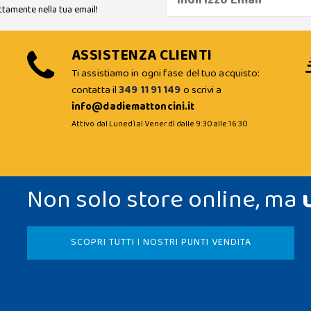
ttamente nella tua email!
ASSISTENZA CLIENTI
Ti assistiamo in ogni fase del tuo acquisto:
contatta il
349 11 91 149
o scrivi a
info@dadiemattoncini.it
Attivo dal Lunedì al Venerdì dalle 9:30 alle 16:30
Non solo store online, ma
SCOPRI TUTTI I NOSTRI PUNTI VENDITA