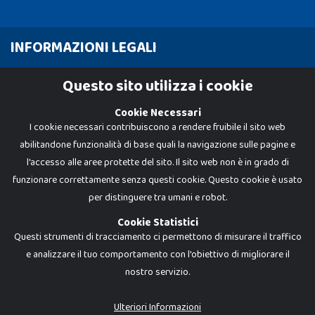
INFORMAZIONI LEGALI
Cookie Policy
Questo sito utilizza i cookie
Privacy Policy
Cookie Necessari
I cookie necessari contribuiscono a rendere fruibile il sito web
abilitandone funzionalità di base quali la navigazione sulle pagine e
l'accesso alle aree protette del sito. Il sito web non è in grado di
funzionare correttamente senza questi cookie. Questo cookie è usato
per distinguere tra umani e robot.
Cookie Statistici
Questi strumenti di tracciamento ci permettono di misurare il traffico
e analizzare il tuo comportamento con l'obiettivo di migliorare il
nostro servizio.
Dadi e Mattoncini è un brand di Giocabene Srl. Ogni riproduzione o utilizzo non
espressamente autorizzato è severamente vietato. Tutti i loghi, marchi,
brand elencati nel presente shop sono di proprietà dei rispettivi titolari.
I prezzi e le promozioni pubblicate potrebbero differire da quanto esposto in
Ulteriori Informazioni