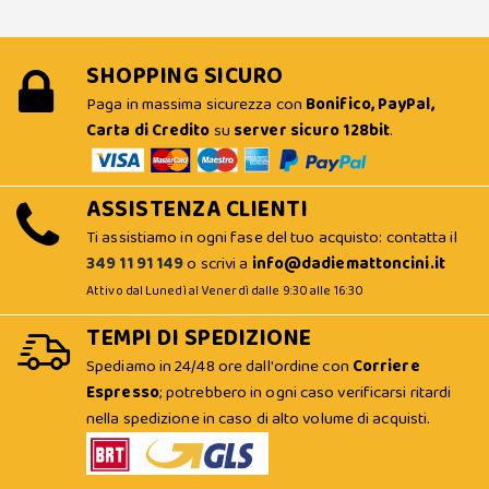
SHOPPING SICURO
Paga in massima sicurezza con
Bonifico, PayPal,
Carta di Credito
su
server sicuro 128bit
.
ASSISTENZA CLIENTI
Ti assistiamo in ogni fase del tuo acquisto: contatta il
349 11 91 149
o scrivi a
info@dadiemattoncini.it
Attivo dal Lunedì al Venerdì dalle 9:30 alle 16:30
TEMPI DI SPEDIZIONE
Spediamo in 24/48 ore dall'ordine con
Corriere
Espresso
; potrebbero in ogni caso verificarsi ritardi
nella spedizione in caso di alto volume di acquisti.