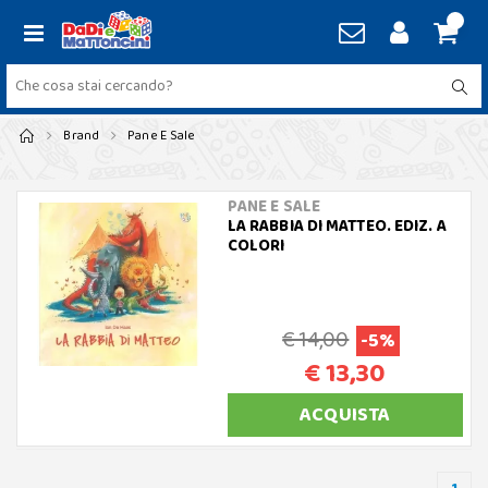
Brand
Pane E Sale
PANE E SALE
LA RABBIA DI MATTEO. EDIZ. A
COLORI
€ 14,00
-5%
€ 13,30
ACQUISTA