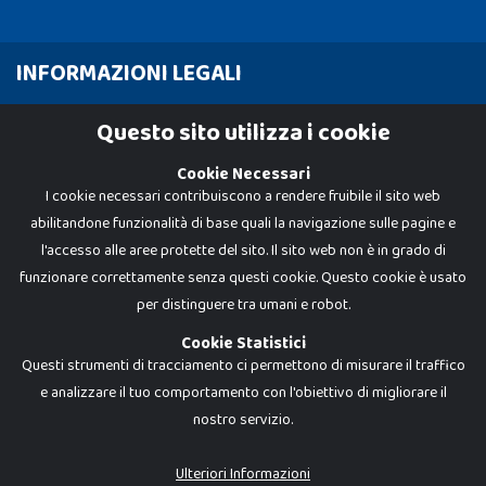
INFORMAZIONI LEGALI
Cookie Policy
Questo sito utilizza i cookie
Privacy Policy
Cookie Necessari
I cookie necessari contribuiscono a rendere fruibile il sito web
abilitandone funzionalità di base quali la navigazione sulle pagine e
l'accesso alle aree protette del sito. Il sito web non è in grado di
funzionare correttamente senza questi cookie. Questo cookie è usato
per distinguere tra umani e robot.
Cookie Statistici
Questi strumenti di tracciamento ci permettono di misurare il traffico
e analizzare il tuo comportamento con l'obiettivo di migliorare il
nostro servizio.
Dadi e Mattoncini è un brand di Giocabene Srl. Ogni riproduzione o utilizzo non
espressamente autorizzato è severamente vietato. Tutti i loghi, marchi,
brand elencati nel presente shop sono di proprietà dei rispettivi titolari.
I prezzi e le promozioni pubblicate potrebbero differire da quanto esposto in
Ulteriori Informazioni