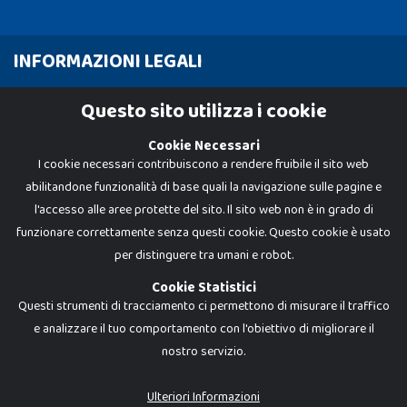
INFORMAZIONI LEGALI
Cookie Policy
Questo sito utilizza i cookie
Privacy Policy
Cookie Necessari
I cookie necessari contribuiscono a rendere fruibile il sito web
abilitandone funzionalità di base quali la navigazione sulle pagine e
l'accesso alle aree protette del sito. Il sito web non è in grado di
funzionare correttamente senza questi cookie. Questo cookie è usato
per distinguere tra umani e robot.
Cookie Statistici
Questi strumenti di tracciamento ci permettono di misurare il traffico
e analizzare il tuo comportamento con l'obiettivo di migliorare il
nostro servizio.
Dadi e Mattoncini è un brand di Giocabene Srl. Ogni riproduzione o utilizzo non
espressamente autorizzato è severamente vietato. Tutti i loghi, marchi,
brand elencati nel presente shop sono di proprietà dei rispettivi titolari.
I prezzi e le promozioni pubblicate potrebbero differire da quanto esposto in
Ulteriori Informazioni