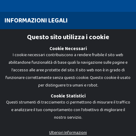
INFORMAZIONI LEGALI
Cookie Policy
Questo sito utilizza i cookie
Privacy Policy
Cookie Necessari
I cookie necessari contribuiscono a rendere fruibile il sito web
abilitandone funzionalità di base quali la navigazione sulle pagine e
l'accesso alle aree protette del sito. Il sito web non è in grado di
funzionare correttamente senza questi cookie. Questo cookie è usato
per distinguere tra umani e robot.
Cookie Statistici
Questi strumenti di tracciamento ci permettono di misurare il traffico
e analizzare il tuo comportamento con l'obiettivo di migliorare il
nostro servizio.
Dadi e Mattoncini è un brand di Giocabene Srl. Ogni riproduzione o utilizzo non
espressamente autorizzato è severamente vietato. Tutti i loghi, marchi,
brand elencati nel presente shop sono di proprietà dei rispettivi titolari.
I prezzi e le promozioni pubblicate potrebbero differire da quanto esposto in
Ulteriori Informazioni