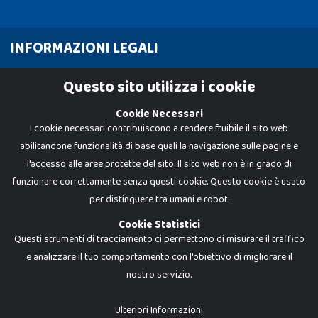
INFORMAZIONI LEGALI
Cookie Policy
Questo sito utilizza i cookie
Privacy Policy
Cookie Necessari
I cookie necessari contribuiscono a rendere fruibile il sito web
abilitandone funzionalità di base quali la navigazione sulle pagine e
l'accesso alle aree protette del sito. Il sito web non è in grado di
funzionare correttamente senza questi cookie. Questo cookie è usato
per distinguere tra umani e robot.
Cookie Statistici
Questi strumenti di tracciamento ci permettono di misurare il traffico
e analizzare il tuo comportamento con l'obiettivo di migliorare il
nostro servizio.
Dadi e Mattoncini è un brand di Giocabene Srl. Ogni riproduzione o utilizzo non
espressamente autorizzato è severamente vietato. Tutti i loghi, marchi,
brand elencati nel presente shop sono di proprietà dei rispettivi titolari.
I prezzi e le promozioni pubblicate potrebbero differire da quanto esposto in
Ulteriori Informazioni