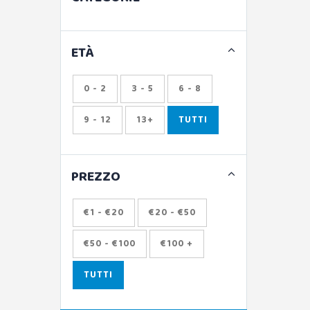
ETÀ
0 - 2
3 - 5
6 - 8
9 - 12
13+
TUTTI
PREZZO
€1 - €20
€20 - €50
€50 - €100
€100 +
TUTTI