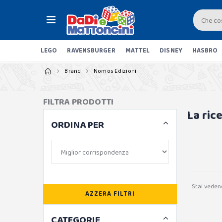
LEGO
RAVENSBURGER
MATTEL
DISNEY
HASBRO
Brand
Nomos Edizioni
FILTRA PRODOTTI
La ric
ORDINA PER
Stai veden
AZZERA FILTRI
CATEGORIE