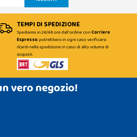
TEMPI DI SPEDIZIONE
Spediamo in 24/48 ore dall'ordine con
Corriere
Espresso
; potrebbero in ogni caso verificarsi
ritardi nella spedizione in caso di alto volume di
acquisti.
un vero negozio!