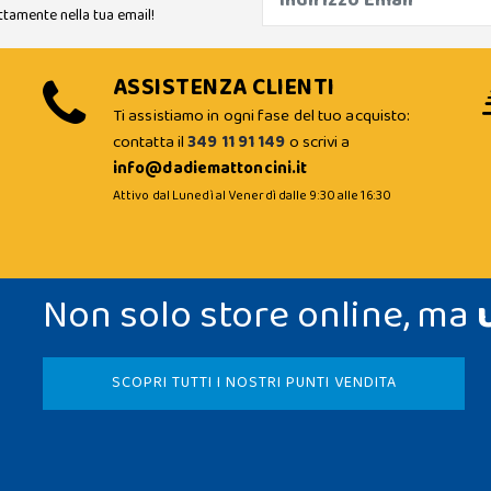
ttamente nella tua email!
ASSISTENZA CLIENTI
Ti assistiamo in ogni fase del tuo acquisto:
contatta il
349 11 91 149
o scrivi a
info@dadiemattoncini.it
Attivo dal Lunedì al Venerdì dalle 9:30 alle 16:30
Non solo store online, ma
SCOPRI TUTTI I NOSTRI PUNTI VENDITA