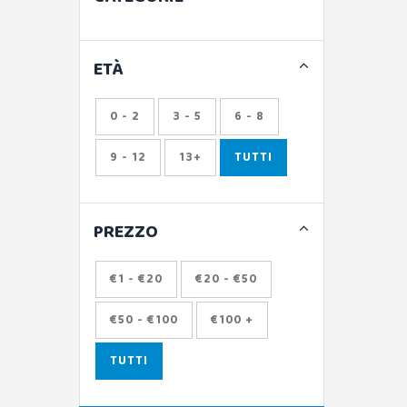
ETÀ
0 - 2
3 - 5
6 - 8
9 - 12
13+
TUTTI
PREZZO
€1 - €20
€20 - €50
€50 - €100
€100 +
TUTTI