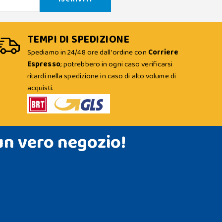
TEMPI DI SPEDIZIONE
Spediamo in 24/48 ore dall'ordine con
Corriere
Espresso
; potrebbero in ogni caso verificarsi
ritardi nella spedizione in caso di alto volume di
acquisti.
un vero negozio!