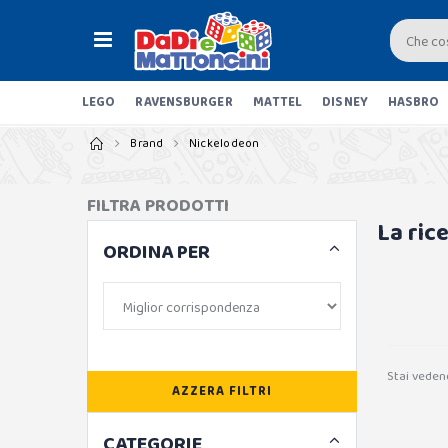
LEGO
RAVENSBURGER
MATTEL
DISNEY
HASBRO
Brand
Nickelodeon
FILTRA PRODOTTI
La ric
ORDINA PER
Stai veden
AZZERA FILTRI
CATEGORIE