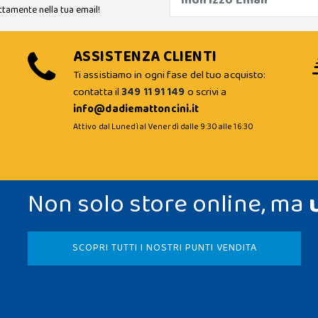
ttamente nella tua email!
ASSISTENZA CLIENTI
Ti assistiamo in ogni fase del tuo acquisto:
contatta il
349 11 91 149
o scrivi a
info@dadiemattoncini.it
Attivo dal Lunedì al Venerdì dalle 9:30 alle 16:30
Non solo store online, ma
SCOPRI TUTTI I NOSTRI PUNTI VENDITA