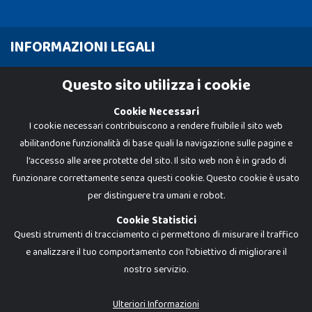
INFORMAZIONI LEGALI
Cookie Policy
Questo sito utilizza i cookie
Privacy Policy
Cookie Necessari
I cookie necessari contribuiscono a rendere fruibile il sito web
abilitandone funzionalità di base quali la navigazione sulle pagine e
l'accesso alle aree protette del sito. Il sito web non è in grado di
funzionare correttamente senza questi cookie. Questo cookie è usato
per distinguere tra umani e robot.
Cookie Statistici
Questi strumenti di tracciamento ci permettono di misurare il traffico
e analizzare il tuo comportamento con l'obiettivo di migliorare il
nostro servizio.
Dadi e Mattoncini è un brand di Giocabene Srl. Ogni riproduzione o utilizzo non
espressamente autorizzato è severamente vietato. Tutti i loghi, marchi,
brand elencati nel presente shop sono di proprietà dei rispettivi titolari.
I prezzi e le promozioni pubblicate potrebbero differire da quanto esposto in
Ulteriori Informazioni