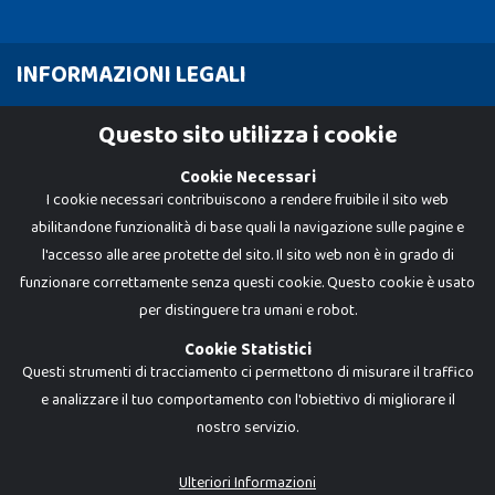
INFORMAZIONI LEGALI
Cookie Policy
Questo sito utilizza i cookie
Privacy Policy
Cookie Necessari
I cookie necessari contribuiscono a rendere fruibile il sito web
abilitandone funzionalità di base quali la navigazione sulle pagine e
l'accesso alle aree protette del sito. Il sito web non è in grado di
funzionare correttamente senza questi cookie. Questo cookie è usato
per distinguere tra umani e robot.
Cookie Statistici
Questi strumenti di tracciamento ci permettono di misurare il traffico
e analizzare il tuo comportamento con l'obiettivo di migliorare il
nostro servizio.
Dadi e Mattoncini è un brand di Giocabene Srl. Ogni riproduzione o utilizzo non
espressamente autorizzato è severamente vietato. Tutti i loghi, marchi,
brand elencati nel presente shop sono di proprietà dei rispettivi titolari.
I prezzi e le promozioni pubblicate potrebbero differire da quanto esposto in
Ulteriori Informazioni