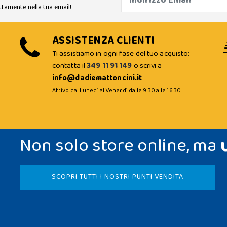
ttamente nella tua email!
ASSISTENZA CLIENTI
Ti assistiamo in ogni fase del tuo acquisto:
contatta il
349 11 91 149
o scrivi a
info@dadiemattoncini.it
Attivo dal Lunedì al Venerdì dalle 9:30 alle 16:30
Non solo store online, ma
SCOPRI TUTTI I NOSTRI PUNTI VENDITA