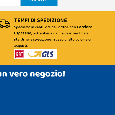
TEMPI DI SPEDIZIONE
Spediamo in 24/48 ore dall'ordine con
Corriere
Espresso
; potrebbero in ogni caso verificarsi
ritardi nella spedizione in caso di alto volume di
acquisti.
un vero negozio!