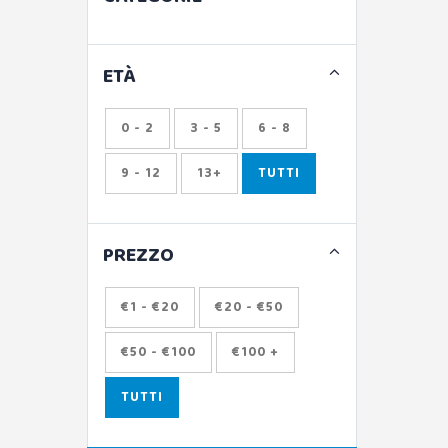
ETÀ
0 - 2
3 - 5
6 - 8
9 - 12
13+
TUTTI
PREZZO
€1 - €20
€20 - €50
€50 - €100
€100 +
TUTTI