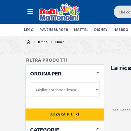
LEGO
RAVENSBURGER
MATTEL
DISNEY
HASBRO
Brand
Mood
FILTRA PRODOTTI
La ric
ORDINA PER
Stai veden
AZZERA FILTRI
CATEGORIE