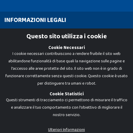
INFORMAZIONI LEGALI
Cookie Policy
Questo sito utilizza i cookie
Privacy Policy
Cookie Necessari
I cookie necessari contribuiscono a rendere fruibile il sito web
abilitandone funzionalità di base quali la navigazione sulle pagine e
l'accesso alle aree protette del sito. Il sito web non è in grado di
funzionare correttamente senza questi cookie. Questo cookie è usato
per distinguere tra umani e robot.
Cookie Statistici
Questi strumenti di tracciamento ci permettono di misurare il traffico
e analizzare il tuo comportamento con l'obiettivo di migliorare il
nostro servizio.
Dadi e Mattoncini è un brand di Giocabene Srl. Ogni riproduzione o utilizzo non
espressamente autorizzato è severamente vietato. Tutti i loghi, marchi,
brand elencati nel presente shop sono di proprietà dei rispettivi titolari.
I prezzi e le promozioni pubblicate potrebbero differire da quanto esposto in
Ulteriori Informazioni