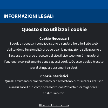
INFORMAZIONI LEGALI
Cookie Policy
Questo sito utilizza i cookie
Privacy Policy
Cookie Necessari
I cookie necessari contribuiscono a rendere fruibile il sito web
abilitandone funzionalità di base quali la navigazione sulle pagine e
l'accesso alle aree protette del sito. Il sito web non è in grado di
funzionare correttamente senza questi cookie. Questo cookie è usato
per distinguere tra umani e robot.
Cookie Statistici
Questi strumenti di tracciamento ci permettono di misurare il traffico
e analizzare il tuo comportamento con l'obiettivo di migliorare il
nostro servizio.
Dadi e Mattoncini è un brand di Giocabene Srl. Ogni riproduzione o utilizzo non
espressamente autorizzato è severamente vietato. Tutti i loghi, marchi,
brand elencati nel presente shop sono di proprietà dei rispettivi titolari.
I prezzi e le promozioni pubblicate potrebbero differire da quanto esposto in
Ulteriori Informazioni