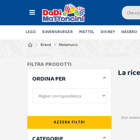
LEGO
RAVENSBURGER
MATTEL
DISNEY
HASBRO
Brand
Melamusic
FILTRA PRODOTTI
La ric
ORDINA PER
Stai veden
AZZERA FILTRI
CATEGORIE