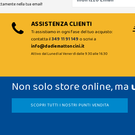
ttamente nella tua email!
ASSISTENZA CLIENTI
Ti assistiamo in ogni fase del tuo acquisto:
contatta il
349 11 91 149
o scrivi a
info@dadiemattoncini.it
Attivo dal Lunedì al Venerdì dalle 9:30 alle 16:30
Non solo store online, ma
SCOPRI TUTTI I NOSTRI PUNTI VENDITA