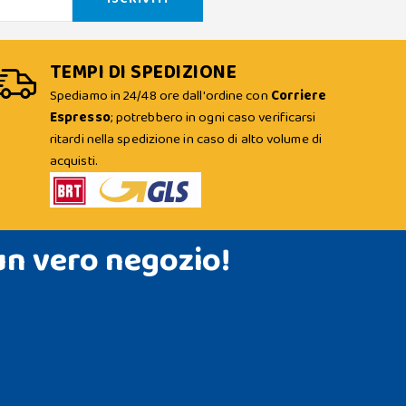
TEMPI DI SPEDIZIONE
Spediamo in 24/48 ore dall'ordine con
Corriere
Espresso
; potrebbero in ogni caso verificarsi
ritardi nella spedizione in caso di alto volume di
acquisti.
un vero negozio!