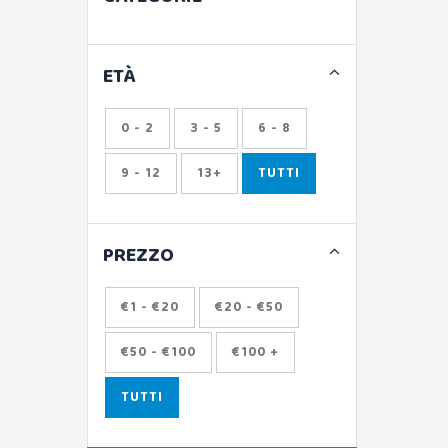
ETÀ
0 - 2
3 - 5
6 - 8
9 - 12
13+
TUTTI
PREZZO
€1 - €20
€20 - €50
€50 - €100
€100 +
TUTTI