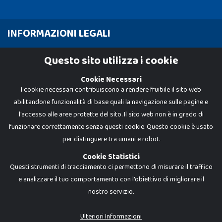
INFORMAZIONI LEGALI
Cookie Policy
Questo sito utilizza i cookie
Privacy Policy
Cookie Necessari
I cookie necessari contribuiscono a rendere fruibile il sito web
abilitandone funzionalità di base quali la navigazione sulle pagine e
l'accesso alle aree protette del sito. Il sito web non è in grado di
funzionare correttamente senza questi cookie. Questo cookie è usato
per distinguere tra umani e robot.
Cookie Statistici
Questi strumenti di tracciamento ci permettono di misurare il traffico
e analizzare il tuo comportamento con l'obiettivo di migliorare il
nostro servizio.
Dadi e Mattoncini è un brand di Giocabene Srl. Ogni riproduzione o utilizzo non
espressamente autorizzato è severamente vietato. Tutti i loghi, marchi,
brand elencati nel presente shop sono di proprietà dei rispettivi titolari.
I prezzi e le promozioni pubblicate potrebbero differire da quanto esposto in
Ulteriori Informazioni