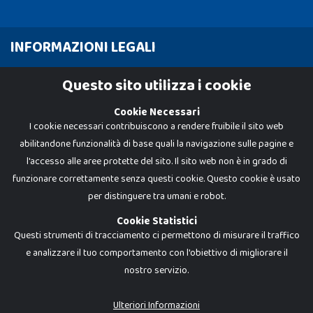
INFORMAZIONI LEGALI
Cookie Policy
Questo sito utilizza i cookie
Privacy Policy
Cookie Necessari
I cookie necessari contribuiscono a rendere fruibile il sito web
abilitandone funzionalità di base quali la navigazione sulle pagine e
l'accesso alle aree protette del sito. Il sito web non è in grado di
funzionare correttamente senza questi cookie. Questo cookie è usato
per distinguere tra umani e robot.
Cookie Statistici
Questi strumenti di tracciamento ci permettono di misurare il traffico
e analizzare il tuo comportamento con l'obiettivo di migliorare il
nostro servizio.
Dadi e Mattoncini è un brand di Giocabene Srl. Ogni riproduzione o utilizzo non
espressamente autorizzato è severamente vietato. Tutti i loghi, marchi,
brand elencati nel presente shop sono di proprietà dei rispettivi titolari.
I prezzi e le promozioni pubblicate potrebbero differire da quanto esposto in
Ulteriori Informazioni