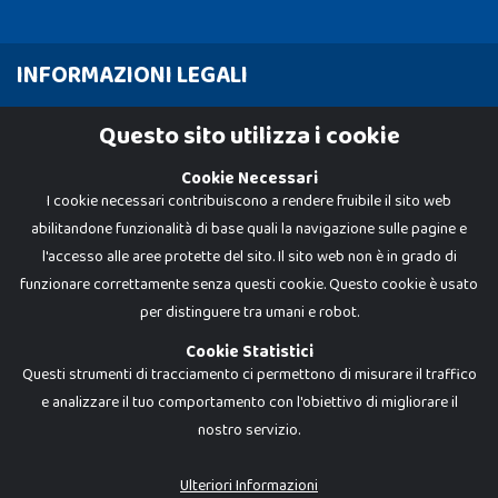
INFORMAZIONI LEGALI
Cookie Policy
Questo sito utilizza i cookie
Privacy Policy
Cookie Necessari
I cookie necessari contribuiscono a rendere fruibile il sito web
abilitandone funzionalità di base quali la navigazione sulle pagine e
l'accesso alle aree protette del sito. Il sito web non è in grado di
funzionare correttamente senza questi cookie. Questo cookie è usato
per distinguere tra umani e robot.
Cookie Statistici
Questi strumenti di tracciamento ci permettono di misurare il traffico
e analizzare il tuo comportamento con l'obiettivo di migliorare il
nostro servizio.
Dadi e Mattoncini è un brand di Giocabene Srl. Ogni riproduzione o utilizzo non
espressamente autorizzato è severamente vietato. Tutti i loghi, marchi,
brand elencati nel presente shop sono di proprietà dei rispettivi titolari.
I prezzi e le promozioni pubblicate potrebbero differire da quanto esposto in
Ulteriori Informazioni