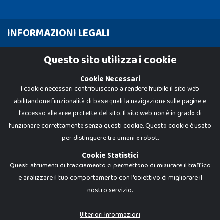
INFORMAZIONI LEGALI
Cookie Policy
Questo sito utilizza i cookie
Privacy Policy
Cookie Necessari
I cookie necessari contribuiscono a rendere fruibile il sito web
abilitandone funzionalità di base quali la navigazione sulle pagine e
l'accesso alle aree protette del sito. Il sito web non è in grado di
funzionare correttamente senza questi cookie. Questo cookie è usato
per distinguere tra umani e robot.
Cookie Statistici
Questi strumenti di tracciamento ci permettono di misurare il traffico
e analizzare il tuo comportamento con l'obiettivo di migliorare il
nostro servizio.
Dadi e Mattoncini è un brand di Giocabene Srl. Ogni riproduzione o utilizzo non
espressamente autorizzato è severamente vietato. Tutti i loghi, marchi,
brand elencati nel presente shop sono di proprietà dei rispettivi titolari.
I prezzi e le promozioni pubblicate potrebbero differire da quanto esposto in
Ulteriori Informazioni