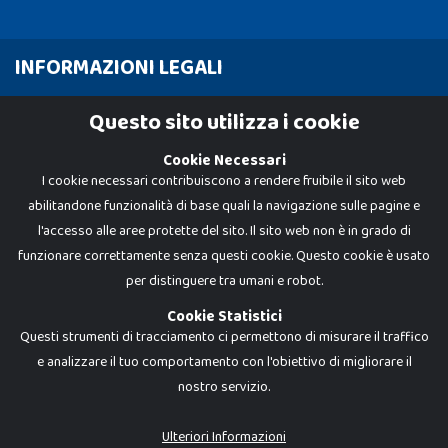
INFORMAZIONI LEGALI
Cookie Policy
Questo sito utilizza i cookie
Privacy Policy
Cookie Necessari
I cookie necessari contribuiscono a rendere fruibile il sito web
abilitandone funzionalità di base quali la navigazione sulle pagine e
l'accesso alle aree protette del sito. Il sito web non è in grado di
funzionare correttamente senza questi cookie. Questo cookie è usato
per distinguere tra umani e robot.
Cookie Statistici
Questi strumenti di tracciamento ci permettono di misurare il traffico
e analizzare il tuo comportamento con l'obiettivo di migliorare il
nostro servizio.
Dadi e Mattoncini è un brand di Giocabene Srl. Ogni riproduzione o utilizzo non
espressamente autorizzato è severamente vietato. Tutti i loghi, marchi,
brand elencati nel presente shop sono di proprietà dei rispettivi titolari.
I prezzi e le promozioni pubblicate potrebbero differire da quanto esposto in
Ulteriori Informazioni