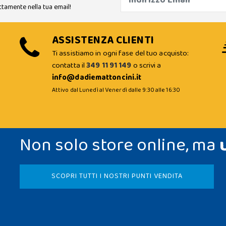
ttamente nella tua email!
ASSISTENZA CLIENTI
Ti assistiamo in ogni fase del tuo acquisto:
contatta il
349 11 91 149
o scrivi a
info@dadiemattoncini.it
Attivo dal Lunedì al Venerdì dalle 9:30 alle 16:30
Non solo store online, ma
SCOPRI TUTTI I NOSTRI PUNTI VENDITA