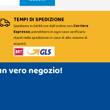
TEMPI DI SPEDIZIONE
Spediamo in 24/48 ore dall'ordine con
Corriere
Espresso
; potrebbero in ogni caso verificarsi
ritardi nella spedizione in caso di alto volume di
acquisti.
un vero negozio!