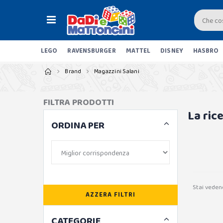
LEGO
RAVENSBURGER
MATTEL
DISNEY
HASBRO
Brand
Magazzini Salani
FILTRA PRODOTTI
La ric
ORDINA PER
Stai veden
AZZERA FILTRI
CATEGORIE