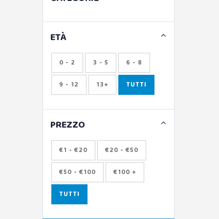
ETÀ
0 - 2
3 - 5
6 - 8
9 - 12
13+
TUTTI
PREZZO
€1 - €20
€20 - €50
€50 - €100
€100 +
TUTTI